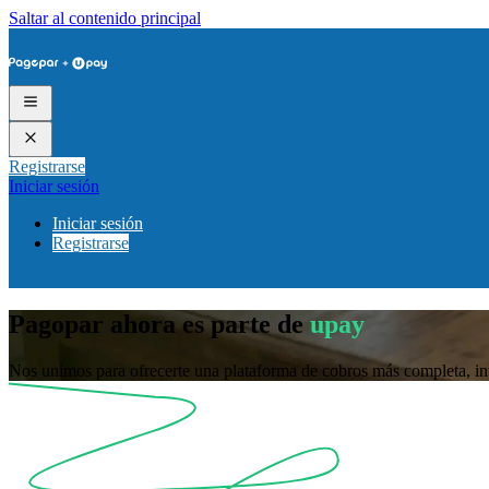
Saltar al contenido principal
Registrarse
Iniciar sesión
Iniciar sesión
Registrarse
Pagopar ahora es parte de
upay
Nos unimos para ofrecerte una plataforma de cobros más completa, in